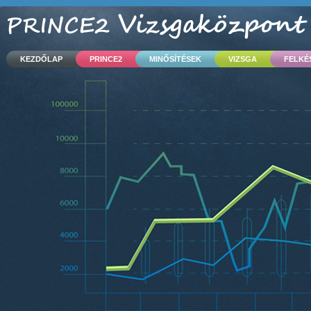
KEZDŐLAP
PRINCE2
MINŐSÍTÉSEK
VIZSGA
FELKÉ