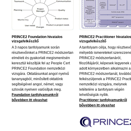
Foundation
Practitioner
PRINCE2 Foundation hivatalos
PRINCE2 Practitioner hivatalo
vizsgafelkészítő
vizsgafelkészítő
A 3 napos tanfolyamunk során
A tanfolyam célja, hogy résztvev
résztvevőinket a PRINCE2 módszertan
mélyebb ismereteket szerezzen
elméleti és gyakorlati megismerésén
PRINCE2 módszertanáról,
keresztül készítjük fel az People Cert
filozófiájáról, képesek legyenek 
PRINCE2 Foundation nemzetközi
adott környezetben alkalmazni a
vizsgára. Oktatásunkat angol nyelvű
PRINCE2 módszertanát, tovább
tananyagból, minősített oktatónk
felkészüljenek a PRINCE2 Practi
segítségével angol, német, vagy
nemzetközi vizsgára, melynek
szlovák nyelven valósítjuk meg.
letételére a tanfolyam végén
Foundation tanfolyamunkról
lehetőségük nyílik.
bővebben itt olvashat
Practitioner tanfolyamunkról
bővebben itt olvashat