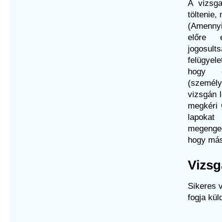
A vizsga
töltenie,
(Amennyi
előre 
jogosult
felügyel
hogy é
(személy
vizsgán l
megkéri 
lapokat
megenged
hogy más
Vizsg
Sikeres 
fogja kü