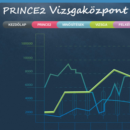
KEZDŐLAP
PRINCE2
MINŐSÍTÉSEK
VIZSGA
FELKÉ