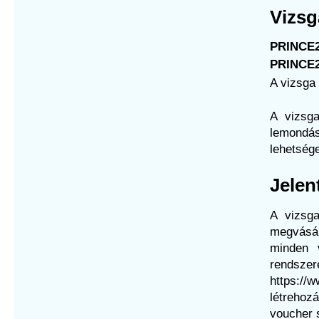
Vizsg
PRINCE2
PRINCE2®
A vizsga
A vizsga
lemondás
lehetsége
Jelen
A vizsga
megvásár
minden 
rendsze
https:/
létrehozá
voucher 