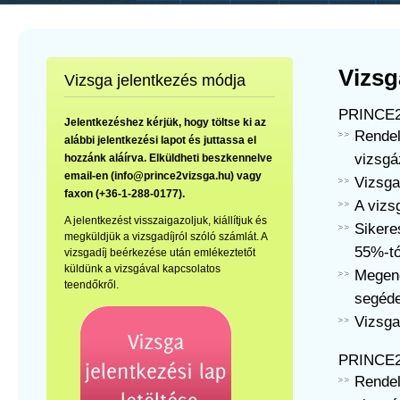
Vizsg
Vizsga jelentkezés módja
PRINCE2
Jelentkezéshez kérjük, hogy töltse ki az
Rendel
alábbi jelentkezési lapot és juttassa el
vizsg
hozzánk aláírva. Elküldheti beszkennelve
email-en (info@prince2vizsga.hu) vagy
Vizsga 
faxon (+36-1-288-0177).
A vizsg
A jelentkezést visszaigazoljuk, kiállítjuk és
Sikere
megküldjük a vizsgadíjról szóló számlát. A
55%-tó
vizsgadíj beérkezése után emlékeztetőt
küldünk a vizsgával kapcsolatos
Megen
teendőkről.
segéd
Vizsga
PRINCE2®
Rendel