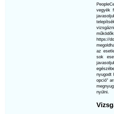
PeopleCe
vegyék f
javasolj
telepíts
vizsgázn
műkö
https://
megoldhat
az esetl
sok eset
javasolj
egészébe
nyugodt 
opció” a
megnyugt
nyúlni.
Vizsg