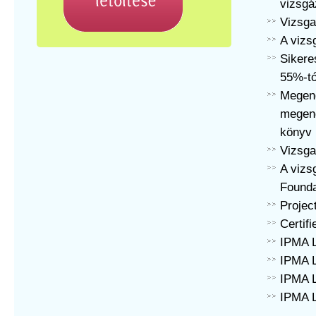
vizsg
Vizsga 
A vizsg
Sikere
55%-tó
Megeng
megeng
könyv
Vizsga
A vizs
Founda
Projec
Certif
IPMA L
IPMA L
IPMA L
IPMA L