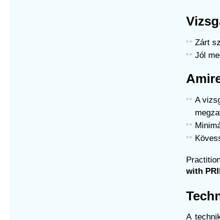
Vizsg
Zárt s
Jól me
Amire
A vizs
megza
Minimá
Kövess
Practiti
with PRI
Techn
A technik